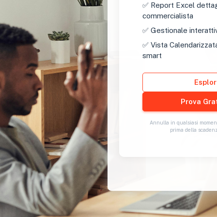
✅ Report Excel dettagli
commercialista
✅ Gestionale interattiv
✅ Vista Calendarizzat
smart
Esplo
Annulla in qualsiasi moment
prima della scadenz