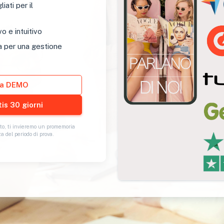
ati per il
o e intuitivo
a per una gestione
ra DEMO
Prova Gratis 30 giorni
o, ti invieremo un promemoria
a del periodo di prova.